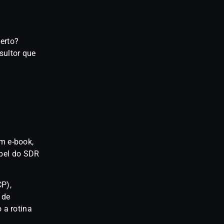
erto?
ultor que
m e-book,
apel do SDR
CP),
 de
 a rotina