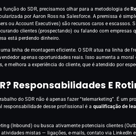
a função do SDR, precisamos olhar para a metodologia de
Re
pularizada por Aaron Ross na Salesforce. A premissa é simpl
ers ou Account Executives) são recursos caros e escassos. S
urando clientes (prospectando) ou falando com empresas 
resa está perdendo dinheiro.
a uma linha de montagem eficiente. O SDR atua na linha de fre
 vendedor apenas oportunidades reais. Isso aumenta a moral 
 e melhora a experiência do cliente, que é atendido por espe
R? Responsabilidades E Rot
trabalho do SDR não é apenas fazer “telemarketing”. É um pr
pal responsabilidade desse profissional é a
qualificação de le
ting (Inbound) ou busca ativamente potenciais clientes (Out
atividades mistas — ligações, e-mails, contato via LinkedIn