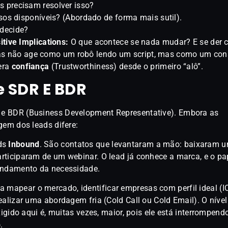
 precisam resolver isso?
os disponíveis? (Abordado de forma mais sutil).
decide?
tive Implications:
O que acontece se nada mudar? E se der c
s não age como um robô lendo um script, mas como um cons
gera
confiança
(Trustworthiness) desde o primeiro “alô”.
e SDR E BDR
e BDR (Business Development Representative). Embora as
gem dos leads difere:
ads
Inbound
. São contatos que levantaram a mão: baixaram u
rticiparam de um webinar. O lead já conhece a marca, e o p
fundamento da necessidade.
isa mapear o mercado, identificar empresas com perfil ideal (I
ealizar uma abordagem fria (Cold Call ou Cold Email). O nível
xigido aqui é, muitas vezes, maior, pois ele está interrompendo
.