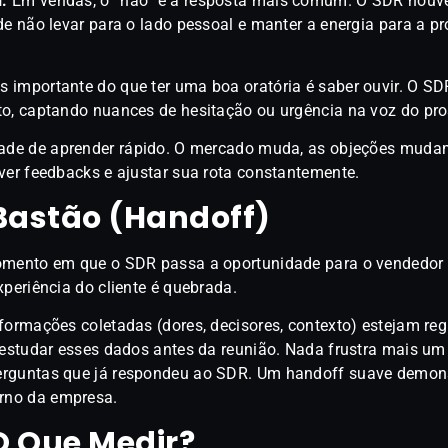
l:
Em vendas, o “não” é a resposta mais comum. O SDR houv
de não levar para o lado pessoal e manter a energia para a p
 importante do que ter uma boa oratória é saber ouvir. O SD
to, captando nuances de hesitação ou urgência na voz do pro
ade de aprender rápido. O mercado muda, as objeções muda
ver feedbacks e ajustar sua rota constantemente.
Bastão (Handoff)
omento em que o SDR passa a oportunidade para o vendedor (
xperiência do cliente é quebrada.
formações coletadas (dores, decisores, contexto) estejam reg
 estudar esses dados antes da reunião. Nada frustra mais um 
erguntas que já respondeu ao SDR. Um handoff suave demon
rno da empresa.
 O Que Medir?