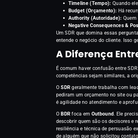
Timeline (Tempo):
Quando eles
Budget (Orçamento):
Há recurs
Authority (Autoridade):
Quem 
Negative Consequences & Posi
Um SDR que domina essas pergunta
entende o negócio do cliente. Isso 
A Diferença Entr
É comum haver confusão entre SDR 
competências sejam similares, a ori
O
SDR
geralmente trabalha com le
pediram um orçamento no site ou pa
é agilidade no atendimento e apro
O
BDR
foca em
Outbound
. Ele prec
descobrir quem são os decisores e r
resiliência e técnica de persuasão e
de alguém que não solicitou contato