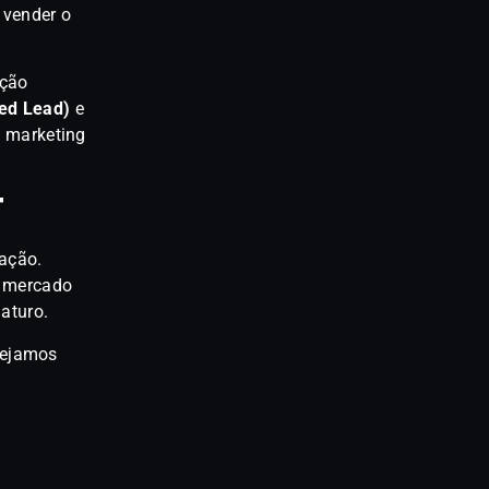
 vender o
ução
ied Lead)
e
o marketing
T
ação.
o mercado
aturo.
Vejamos