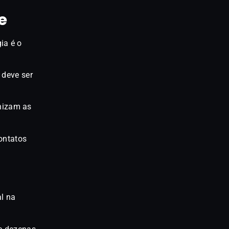
e
ia é o
 deve ser
nizam as
ontatos
l na