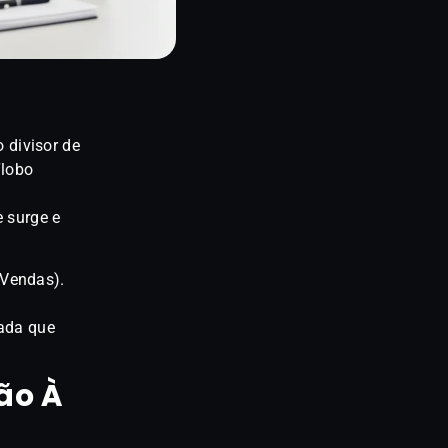
 divisor de
“lobo
a
 surge e
 Vendas).
rada que
ão À