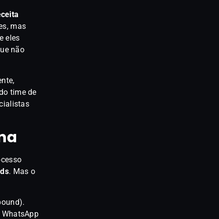
ceita
es, mas
e eles
que não
nte,
do time de
cialistas
ina
ocesso
ads
. Mas o
bound).
 e WhatsApp