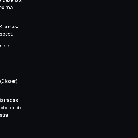
e dezenas
róxima
R precisa
spect.
m e o
Closer).
istradas
cliente do
stra