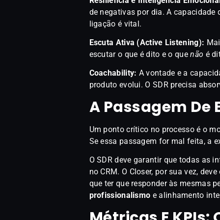
Resiliência e Inteligência Emociona
de negativas por dia. A capacidade 
ligação é vital.
Escuta Ativa (Active Listening):
Mais
escutar o que é dito e o que
não
é di
Coachability:
A vontade e a capacid
produto evolui. O SDR precisa absor
A Passagem De 
Um ponto crítico no processo é o m
Se essa passagem for mal feita, a e
O SDR deve garantir que todas as in
no CRM. O Closer, por sua vez, deve
que ter que responder às mesmas p
profissionalismo
e alinhamento inte
Métricas E KPIs: