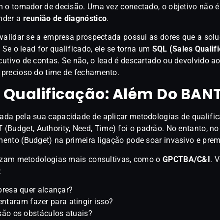
m o tomador de decisão. Uma vez conectado, o objetivo não é
nder a
reunião de diagnóstico
.
 validar se a empresa prospectada possui as dores que a sol
 Se o lead for qualificado, ele se torna um
SQL (Sales Qualif
utivo de contas. Se não, o lead é descartado ou devolvido a
 precioso do time de fechamento.
 Qualificação: Além Do BAN
da pela sua capacidade de aplicar metodologias de qualific
T
(Budget, Authority, Need, Time) foi o padrão. No entanto, n
ento (Budget) na primeira ligação pode soar invasivo e prem
lizam metodologias mais consultivas, como o
GPCTBA/C&I
. 
:
resa quer alcançar?
entaram fazer para atingir isso?
ão os obstáculos atuais?